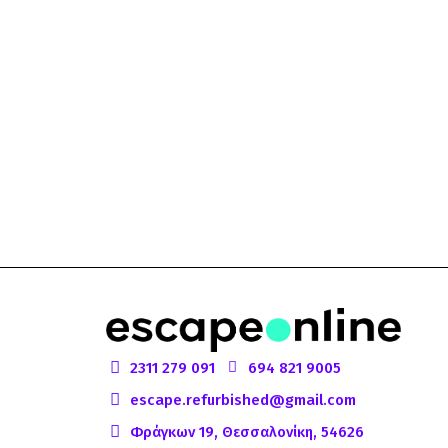
2311 279 091
694 821 9005
escape.refurbished@gmail.com
Φράγκων 19, Θεσσαλονίκη, 54626