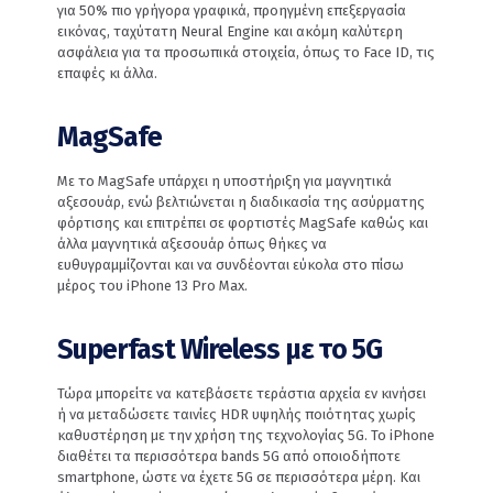
για 50% πιο γρήγορα γραφικά, προηγμένη επεξεργασία
εικόνας, ταχύτατη Neural Engine και ακόμη καλύτερη
ασφάλεια για τα προσωπικά στοιχεία, όπως το Face ID, τις
επαφές κι άλλα.
MagSafe
Με το MagSafe υπάρχει η υποστήριξη για μαγνητικά
αξεσουάρ, ενώ βελτιώνεται η διαδικασία της ασύρματης
φόρτισης και επιτρέπει σε φορτιστές MagSafe καθώς και
άλλα μαγνητικά αξεσουάρ όπως θήκες να
ευθυγραμμίζονται και να συνδέονται εύκολα στο πίσω
μέρος του iPhone 13 Pro Max.
Superfast Wireless με το 5G
Τώρα μπορείτε να κατεβάσετε τεράστια αρχεία εν κινήσει
ή να μεταδώσετε ταινίες HDR υψηλής ποιότητας χωρίς
καθυστέρηση με την χρήση της τεχνολογίας 5G. Το iPhone
διαθέτει τα περισσότερα bands 5G από οποιοδήποτε
smartphone, ώστε να έχετε 5G σε περισσότερα μέρη. Και