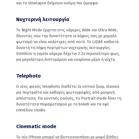
και το timelapse δείχνουν ακόμη πιο όμορφα.
Νυχτερινή λειτουργία
Το Night Mode έρχεται στις κάμερες Wide και Ultra Wide,
δίνοντας σου την δυνατότητα οι λήψεις σας με χαμηλό
φωτισμό να είναι καλύτερες από ποτέ. Το LiDAR καθιστά
δυνατή τη λήψη πορτρέτων νυχτερινής λειτουργίας.
Επιπλέον η ευρεία κάμερα δέχεται 2.2x περισσότερο φως,
για μεγαλύτερη λεπτομέρεια και ευκρίνεια μέρα ή νύχτα.
Telephoto
Ο νέος φακός telephoto διαθέτει 3x οπτικό ζουμ, ιδανικό
για πορτραίτα και καθαρές φωτογραφίες από μακρινή
απόσταση. Για κοντινές εικόνες, το Portrait mode δίνει τη
δυνατότητα πειραματισμού με το bokeh και τα εφέ
επιπέδου studio.
Cinematic mode
Το νέο iPhone μπορεί να βιντεοσκοπήσει με μικρό βάθος