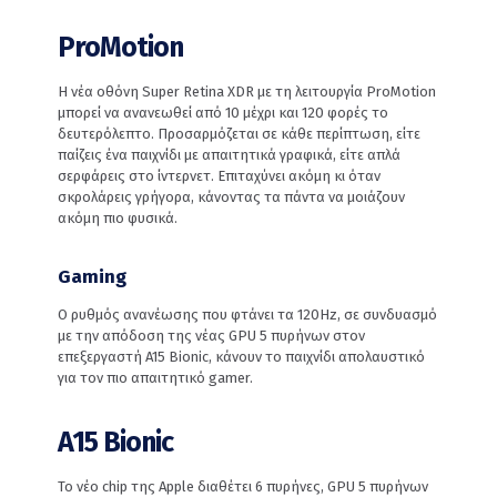
ProMotion
Η νέα οθόνη Super Retina XDR με τη λειτουργία ProMotion
μπορεί να ανανεωθεί από 10 μέχρι και 120 φορές το
δευτερόλεπτο. Προσαρμόζεται σε κάθε περίπτωση, είτε
παίζεις ένα παιχνίδι με απαιτητικά γραφικά, είτε απλά
σερφάρεις στο ίντερνετ. Επιταχύνει ακόμη κι όταν
σκρολάρεις γρήγορα, κάνοντας τα πάντα να μοιάζουν
ακόμη πιο φυσικά.
Gaming
Ο ρυθμός ανανέωσης που φτάνει τα 120Hz, σε συνδυασμό
με την απόδοση της νέας GPU 5 πυρήνων στον
επεξεργαστή A15 Bionic, κάνουν το παιχνίδι απολαυστικό
για τον πιο απαιτητικό gamer.
A15 Bionic
Το νέο chip της Apple διαθέτει 6 πυρήνες, GPU 5 πυρήνων