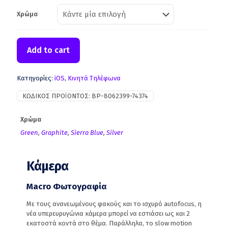
Χρώμα
Add to cart
Κατηγορίες:
iOS
,
Κινητά Τηλέφωνα
ΚΩΔΙΚΌΣ ΠΡΟΪΌΝΤΟΣ:
BP-8062399-74374
Χρώμα
Green
,
Graphite
,
Sierra Blue
,
Silver
Κάμερα
Macro Φωτογραφία
Με τους ανανεωμένους φακούς και το ισχυρό autofocus, η
νέα υπερευρυγώνια κάμερα μπορεί να εστιάσει ως και 2
εκατοστά κοντά στο θέμα. Παράλληλα, το slow motion