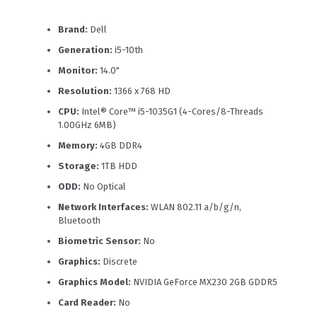
Brand:
Dell
Generation:
i5-10th
Monitor:
14.0"
Resolution:
1366 x 768 HD
CPU:
Intel® Core™ i5-1035G1 (4-Cores/8-Threads
1.00GHz 6MB)
Memory:
4GB DDR4
Storage:
1TB HDD
ODD:
No Optical
Network Interfaces:
WLAN 802.11 a/b/g/n,
Bluetooth
Biometric Sensor:
No
Graphics:
Discrete
Graphics Model:
NVIDIA GeForce MX230 2GB GDDR5
Card Reader:
No