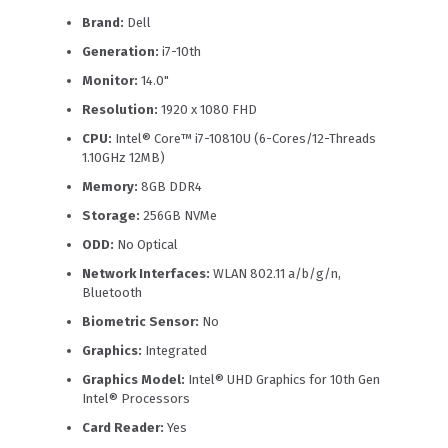
Brand:
Dell
Generation:
i7-10th
Monitor:
14.0"
Resolution:
1920 x 1080 FHD
CPU:
Intel® Core™ i7-10810U (6-Cores/12-Threads
1.10GHz 12MB)
Memory:
8GB DDR4
Storage:
256GB NVMe
ODD:
No Optical
Network Interfaces:
WLAN 802.11 a/b/g/n,
Bluetooth
Biometric Sensor:
No
Graphics:
Integrated
Graphics Model:
Intel® UHD Graphics for 10th Gen
Intel® Processors
Card Reader:
Yes