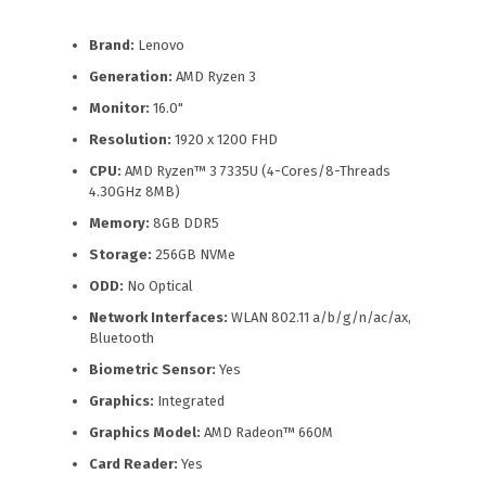
Brand:
Lenovo
Generation:
AMD Ryzen 3
Monitor:
16.0"
Resolution:
1920 x 1200 FHD
CPU:
AMD Ryzen™ 3 7335U (4-Cores/8-Threads
4.30GHz 8MB)
Memory:
8GB DDR5
Storage:
256GB NVMe
ODD:
No Optical
Network Interfaces:
WLAN 802.11 a/b/g/n/ac/ax,
Bluetooth
Biometric Sensor:
Yes
Graphics:
Integrated
Graphics Model:
AMD Radeon™ 660M
Card Reader:
Yes