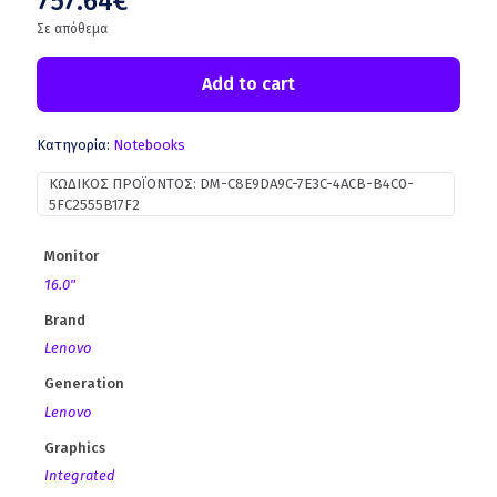
757.64
€
Σε απόθεμα
Add to cart
Κατηγορία:
Notebooks
ΚΩΔΙΚΌΣ ΠΡΟΪΌΝΤΟΣ:
DM-C8E9DA9C-7E3C-4ACB-B4C0-
5FC2555B17F2
Monitor
16.0"
Brand
Lenovo
Generation
Lenovo
Graphics
Integrated