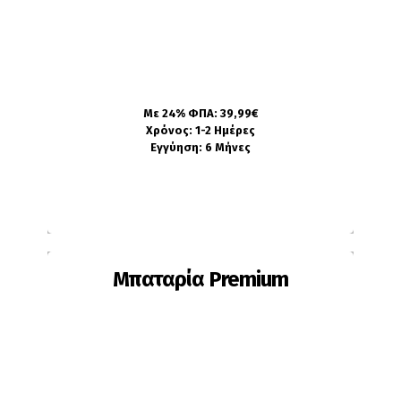
Το κρύσταλλο έχει γρατζουνιές
Το γυαλί έχει λυγίσει ή παραμορφωθεί
Θέλετε να αλλάξετε το χρώμα της
συσκευής
Με 24% ΦΠΑ: 39,99€
Πληροφορίες
Χρόνος: 1-2 Ημέρες
Εγγύηση: 6 Μήνες
Μπαταρία Premium
Ίσως χρειαστεί αλλαγή εάν: