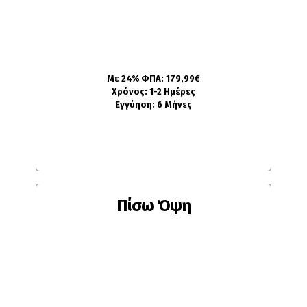
η οθόνη δεν ανάβει
η οθόνη έχει γραμμές
η οθόνη έχει αποκολληθεί
Με 24% ΦΠΑ: 179,99€
Πληροφορίες
Χρόνος: 1-2 Ημέρες
Εγγύηση: 6 Μήνες
Πίσω Όψη
Ίσως χρειαστεί αλλαγή εάν:
To πίσω γυαλί είναι σπασμένο