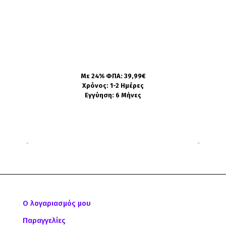
Η συσκευή δεν φορτίζει
Δεν συνγχρονίζεται με άλλες συσκευές
Έχει υποστεί βλάβη από υγρασία ή
νερό
Πληροφορίες
Με 24% ΦΠΑ: 39,99€
Χρόνος: 1-2 Ημέρες
Εγγύηση: 6 Μήνες
Ο λογαριασμός μου
Παραγγελίες