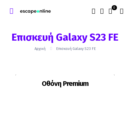
0
Επισκευή Galaxy S23 FE
Αρχική
Επισκευή Galaxy S23 FE
Οθόνη Premium
Ίσως χρειαστεί αλλαγή εάν:
το κρύσταλλο έχει σπάσει
το κρύσταλλο έχει γρατζουνιές
η αφή δεν λειτουργεί