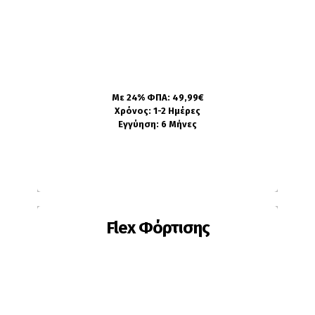
Το ποσοστό υγείας είναι κάτω απο 75%
Η το κινητό ξεφορτίζει γρήγορα
Η μπαταρία έχει φουσκώσει
Πληροφορίες
Με 24% ΦΠΑ: 49,99€
Χρόνος: 1-2 Ημέρες
Εγγύηση: 6 Μήνες
Flex Φόρτισης
Ίσως χρειαστεί αλλαγή εάν: