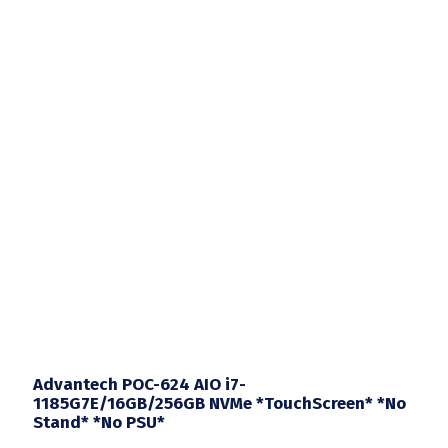
Advantech POC-624 AIO i7-
1185G7E/16GB/256GB NVMe *TouchScreen* *No
Stand* *No PSU*