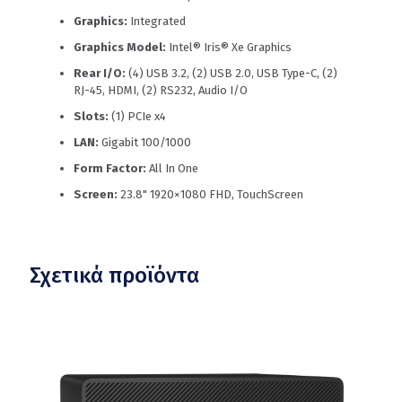
Graphics:
Integrated
Graphics Model:
Intel® Iris® Xe Graphics
Rear I/O:
(4) USB 3.2, (2) USB 2.0, USB Type-C, (2)
RJ-45, HDMI, (2) RS232, Audio I/O
Slots:
(1) PCIe x4
LAN:
Gigabit 100/1000
Form Factor:
All In One
Screen:
23.8" 1920×1080 FHD, TouchScreen
Σχετικά προϊόντα