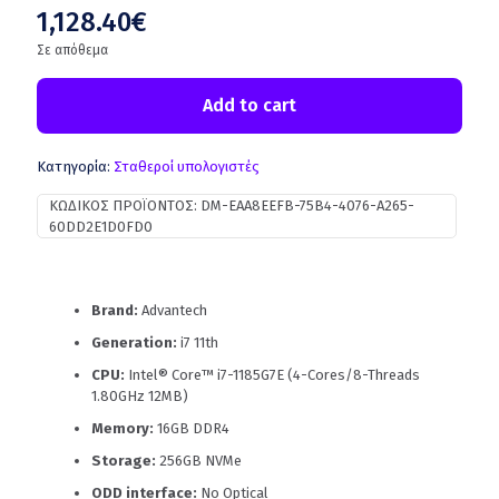
1,128.40
€
Σε απόθεμα
Add to cart
Κατηγορία:
Σταθεροί υπολογιστές
ΚΩΔΙΚΌΣ ΠΡΟΪΌΝΤΟΣ:
DM-EAA8EEFB-75B4-4076-A265-
60DD2E1D0FD0
Brand:
Advantech
Generation:
i7 11th
CPU:
Intel® Core™ i7-1185G7E (4-Cores/8-Threads
1.80GHz 12MB)
Memory:
16GB DDR4
Storage:
256GB NVMe
ODD interface:
No Optical