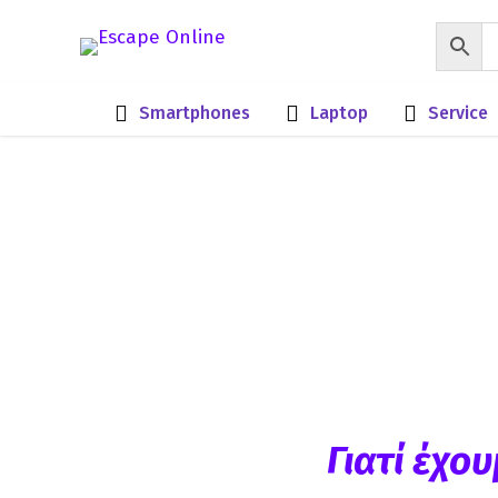
Smartphones
Laptop
Service
Open box
Certified use
(never used)
κινητά
Γιατί έχο