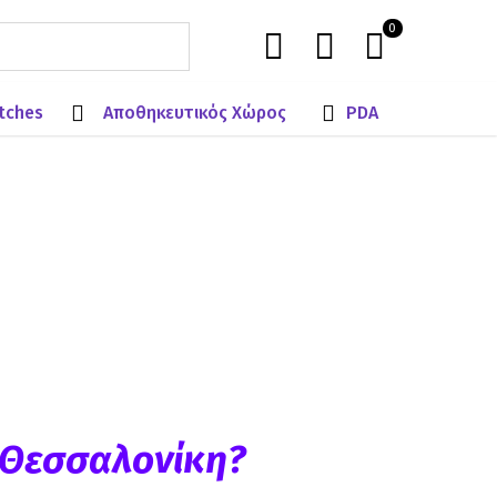
0
tches
Αποθηκευτικός Χώρος
PDA
Αξεσουάρ
Υπολογιστές
 Θεσσαλονίκη?