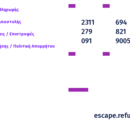
Πληρωμής
2311
694
Αποστολής
279
821
ις / Επιστροφές
091
900
ήσης / Πολιτική Απορρήτου
escape.re