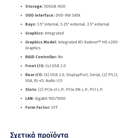
Storage:
500GB HDD
ODD interface:
DVD-RW SATA
Bays:
3.5" internal, 5.25" external, 3.5" external
Graphics:
Integrated
Graphics Model:
Integrated ATI Radeon™ HD 4200
Graphics
RAID Controller:
No
Front I/O:
(4) USB 2.0
Rear I/O:
(6) USB 2.0, DisplayPort, Serial, (2) PS/2,
VGA, RJ-45, Audio I/O
Slots:
(2) PCIe x1 L.P., PCIe X16 L.P., PCI L.P.
LAN:
Gigabit 100/1000
Form Factor:
SFF
Σχετικά προϊόντα