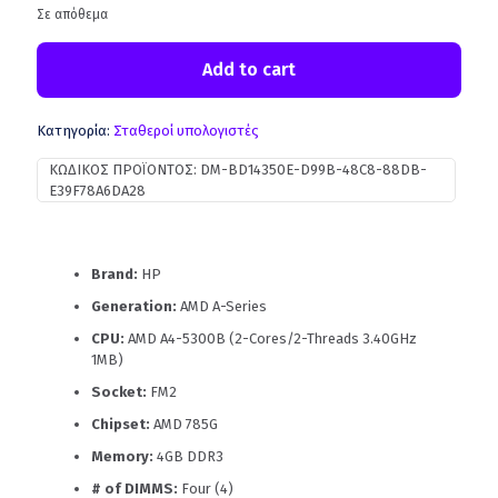
Σε απόθεμα
Add to cart
Κατηγορία:
Σταθεροί υπολογιστές
ΚΩΔΙΚΌΣ ΠΡΟΪΌΝΤΟΣ:
DM-BD14350E-D99B-48C8-88DB-
E39F78A6DA28
Brand:
HP
Generation:
AMD A-Series
CPU:
AMD A4-5300B (2-Cores/2-Threads 3.40GHz
1MB)
Socket:
FM2
Chipset:
AMD 785G
Memory:
4GB DDR3
# of DIMMS:
Four (4)