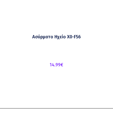
Ασύρματο Ηχείο X0-F56
14.99
€