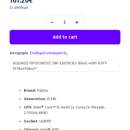
161.20
€
Σε απόθεμα
Add to cart
Κατηγορία:
Σταθεροί υπολογιστές
ΚΩΔΙΚΌΣ ΠΡΟΪΌΝΤΟΣ:
DM-E3639CB3-B84E-4061-83F1-
5F194FF084F7
Brand:
Fujitsu
Generation:
i5 6th
CPU:
Intel® Core™ i5-6400 (4-Cores/4-Threads
2.70GHz 6MB)
Socket:
LGA1151
Chipset:
Intel® H110