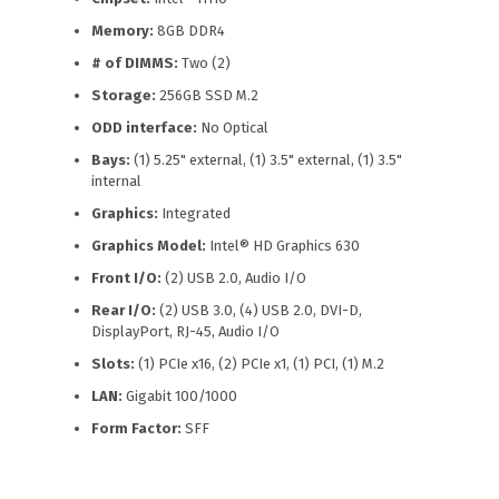
Memory:
8GB DDR4
# of DIMMS:
Two (2)
Storage:
256GB SSD M.2
ODD interface:
No Optical
Bays:
(1) 5.25" external, (1) 3.5" external, (1) 3.5"
internal
Graphics:
Integrated
Graphics Model:
Intel® HD Graphics 630
Front I/O:
(2) USB 2.0, Audio I/O
Rear I/O:
(2) USB 3.0, (4) USB 2.0, DVI-D,
DisplayPort, RJ-45, Audio I/O
Slots:
(1) PCIe x16, (2) PCIe x1, (1) PCI, (1) M.2
LAN:
Gigabit 100/1000
Form Factor:
SFF