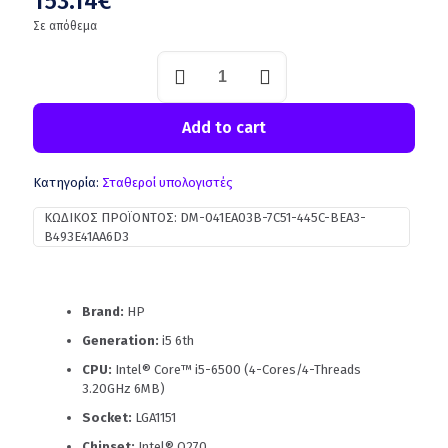
153.14
€
Σε απόθεμα
Add to cart
Κατηγορία:
Σταθεροί υπολογιστές
ΚΩΔΙΚΌΣ ΠΡΟΪΌΝΤΟΣ:
DM-041EA03B-7C51-445C-BEA3-
B493E41AA6D3
Brand:
HP
Generation:
i5 6th
CPU:
Intel® Core™ i5-6500 (4-Cores/4-Threads
3.20GHz 6MB)
Socket:
LGA1151
Chipset:
Intel® Q270