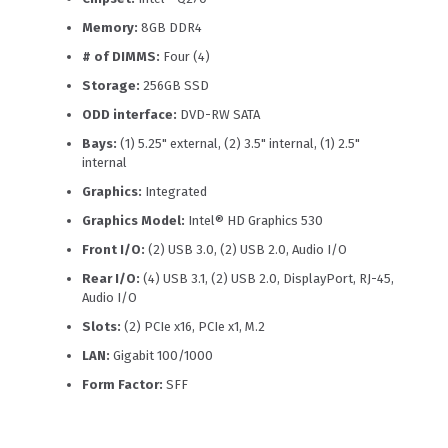
Memory:
8GB DDR4
# of DIMMS:
Four (4)
Storage:
256GB SSD
ODD interface:
DVD-RW SATA
Bays:
(1) 5.25" external, (2) 3.5" internal, (1) 2.5"
internal
Graphics:
Integrated
Graphics Model:
Intel® HD Graphics 530
Front I/O:
(2) USB 3.0, (2) USB 2.0, Audio I/O
Rear I/O:
(4) USB 3.1, (2) USB 2.0, DisplayPort, RJ-45,
Audio I/O
Slots:
(2) PCIe x16, PCIe x1, M.2
LAN:
Gigabit 100/1000
Form Factor:
SFF