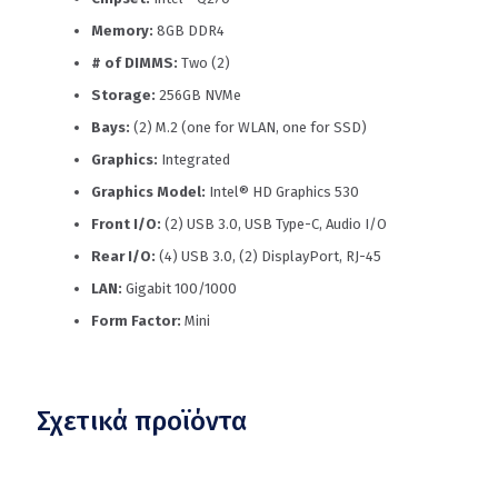
Memory:
8GB DDR4
# of DIMMS:
Two (2)
Storage:
256GB NVMe
Bays:
(2) M.2 (one for WLAN, one for SSD)
Graphics:
Integrated
Graphics Model:
Intel® HD Graphics 530
Front I/O:
(2) USB 3.0, USB Type-C, Audio I/O
Rear I/O:
(4) USB 3.0, (2) DisplayPort, RJ-45
LAN:
Gigabit 100/1000
Form Factor:
Mini
Σχετικά προϊόντα