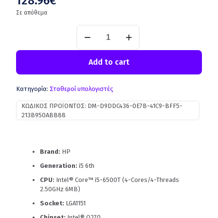
128.96
€
Σε απόθεμα
Add to cart
Κατηγορία:
Σταθεροί υπολογιστές
ΚΩΔΙΚΌΣ ΠΡΟΪΌΝΤΟΣ:
DM-D9DDC436-0E7B-41C9-BFF5-
213B950ABB88
Brand:
HP
Generation:
i5 6th
CPU:
Intel® Core™ i5-6500T (4-Cores/4-Threads
2.50GHz 6MB)
Socket:
LGA1151
Chipset:
Intel® Q270