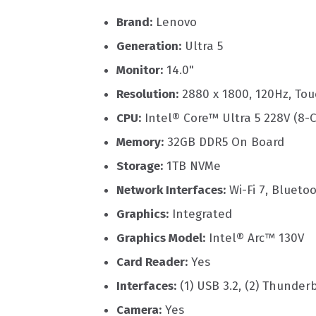
Brand:
Lenovo
Generation:
Ultra 5
Monitor:
14.0"
Resolution:
2880 x 1800, 120Hz, To
CPU:
Intel® Core™ Ultra 5 228V (8-
Memory:
32GB DDR5 On Board
Storage:
1TB NVMe
Network Interfaces:
Wi-Fi 7, Bluetoo
Graphics:
Integrated
Graphics Model:
Intel® Arc™ 130V
Card Reader:
Yes
Interfaces:
(1) USB 3.2, (2) Thunder
Camera:
Yes