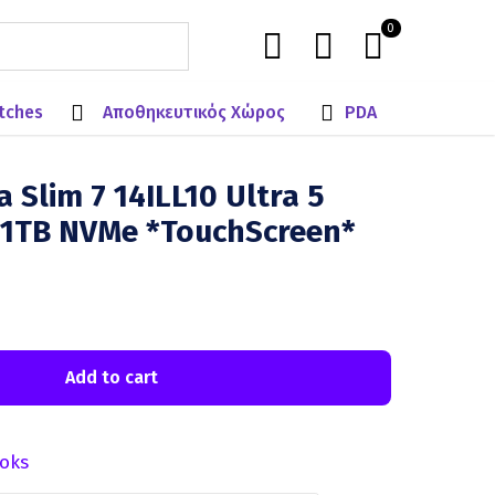
0
tches
Αποθηκευτικός Χώρος
PDA
 Slim 7 14ILL10 Ultra 5
1TB NVMe *TouchScreen*
Add to cart
oks