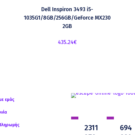
Dell Inspiron 3493 i5-
1035G1/8GB/256GB/GeForce MX230
2GB
435.24
€
με εμάς
ωνία
Πληρωμής
2311
694