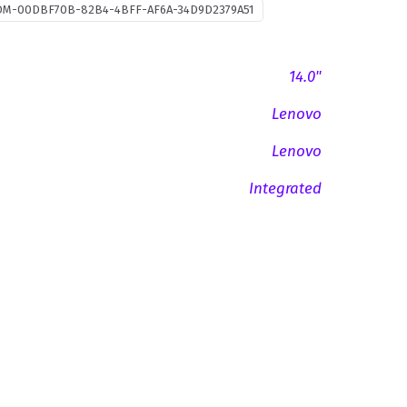
DM-00DBF70B-82B4-4BFF-AF6A-34D9D2379A51
14.0"
Lenovo
Lenovo
Integrated