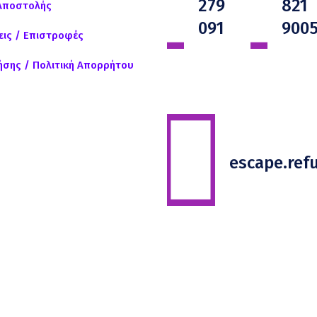
279
821
Αποστολής
091
900
ις / Επιστροφές
ήσης / Πολιτική Απορρήτου
escape.re
Φράγκων 1