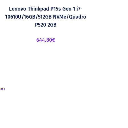
Lenovo Thinkpad P15s Gen 1 i7-
10610U/16GB/512GB NVMe/Quadro
P520 2GB
644.80
€