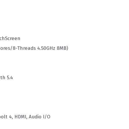
uchScreen
Cores/8-Threads 4.50GHz 8MB)
th 5.4
bolt 4, HDMI, Audio I/O