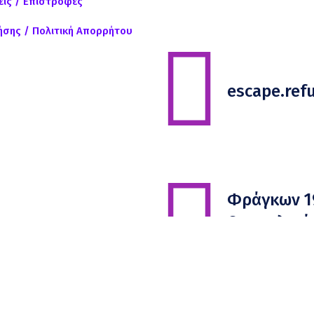
ις / Επιστροφές
ήσης / Πολιτική Απορρήτου
escape.re
Φράγκων 1
Θεσσαλονίκ
54626