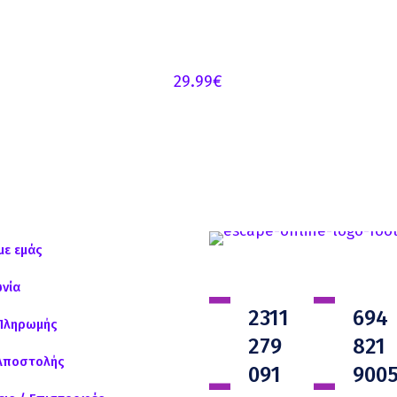
29.99
€
με εμάς
ωνία
2311
694
Πληρωμής
279
821
Αποστολής
091
900