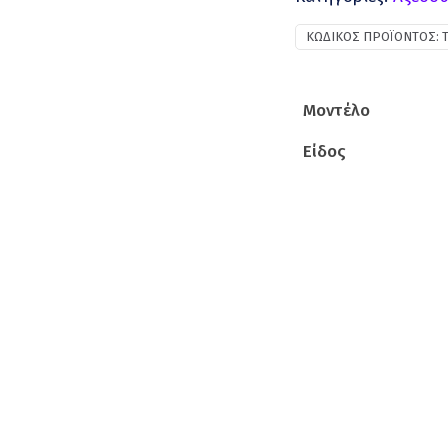
ΚΩΔΙΚΌΣ ΠΡΟΪΌΝΤΟΣ:
Μοντέλο
Είδος