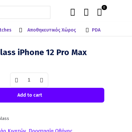
0
tches
Αποθηκευτικός Χώρος
PDA
lass iPhone 12 Pro Max
Add to cart
lass
άρ Κινητών
,
Προστασία Οθόνης