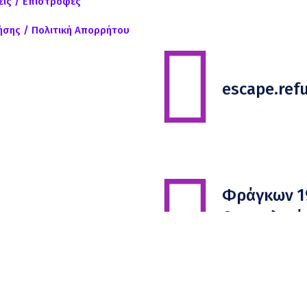
ις / Επιστροφές
ήσης / Πολιτική Απορρήτου
escape.re
Φράγκων 1
Θεσσαλονίκ
54626