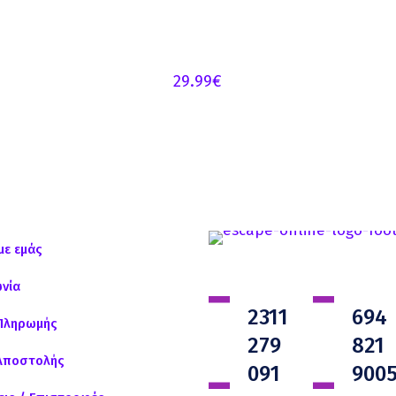
29.99
€
με εμάς
ωνία
2311
694
Πληρωμής
279
821
Αποστολής
091
900