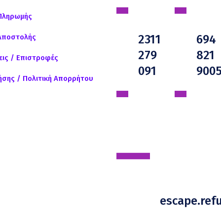
Πληρωμής
2311
694
Αποστολής
279
821
ις / Επιστροφές
091
900
ήσης / Πολιτική Απορρήτου
escape.re