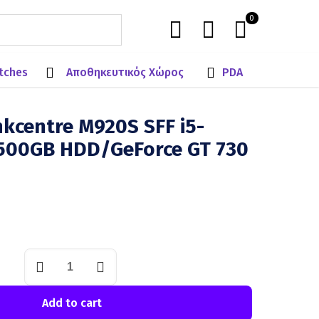
0
tches
Αποθηκευτικός Χώρος
PDA
kcentre M920S SFF i5-
00GB HDD/GeForce GT 730
Add to cart