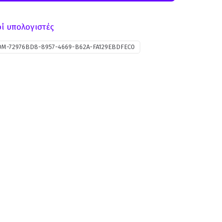
ί υπολογιστές
DM-72976BD8-8957-4669-B62A-FA129EBDFEC0