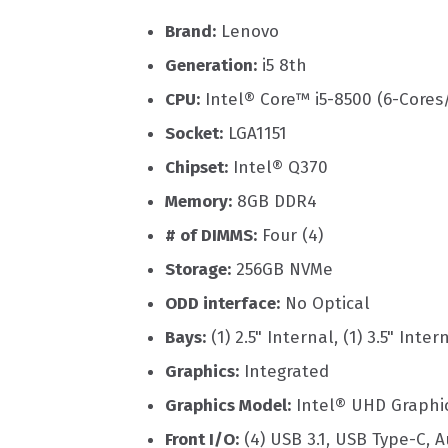
Brand:
Lenovo
Generation:
i5 8th
CPU:
Intel® Core™ i5-8500 (6-Cores
Socket:
LGA1151
Chipset:
Intel® Q370
Memory:
8GB DDR4
# of DIMMS:
Four (4)
Storage:
256GB NVMe
ODD interface:
No Optical
Bays:
(1) 2.5" Internal, (1) 3.5" Inter
Graphics:
Integrated
Graphics Model:
Intel® UHD Graphi
Front I/O:
(4) USB 3.1, USB Type-C, A