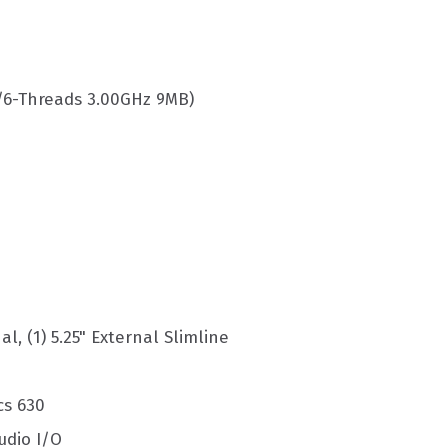
/6-Threads 3.00GHz 9MB)
nal, (1) 5.25" External Slimline
cs 630
udio I/O